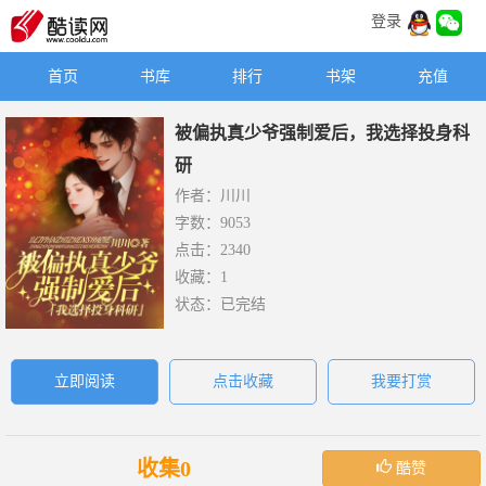
登录
首页
书库
排行
书架
充值
被偏执真少爷强制爱后，我选择投身科
研
作者：川川
字数：9053
点击：2340
收藏：1
状态：已完结
立即阅读
点击收藏
我要打赏
收集0
酷赞