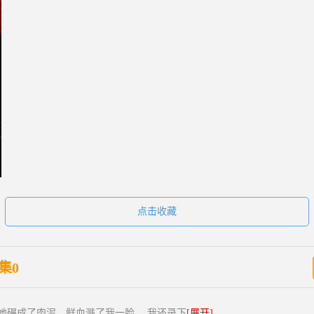
点击收藏
集0
把她碾成了肉泥，鲜血溅了我一脸。 我还录下
[展开]