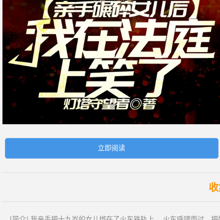
立即阅读
收
[简介] 我亲手把十九岁的女儿绑在了火车铁轨上。 火车呼啸而过，