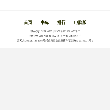
首页
书库
排行
电脑版
客服QQ：3231166931|京ICP备2023011070号-7
出版物经营许可证 新出发 京批 字第 直170239 号
京网文[2017]11183-1303号|增值电信业务经营许可证京B2-20181071号-2