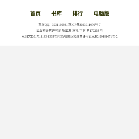
首页
书库
排行
电脑版
客服QQ：3231166931|京ICP备2023011070号-7
出版物经营许可证 新出发 京批 字第 直170239 号
京网文[2017]11183-1303号|增值电信业务经营许可证京B2-20181071号-2