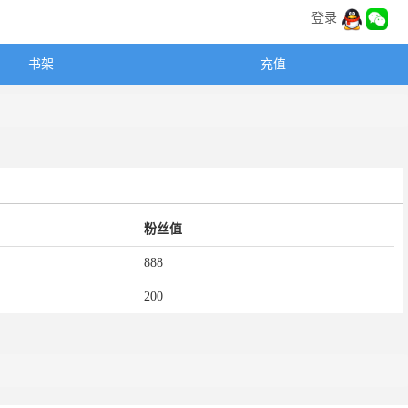
登录
书架
充值
粉丝值
888
200