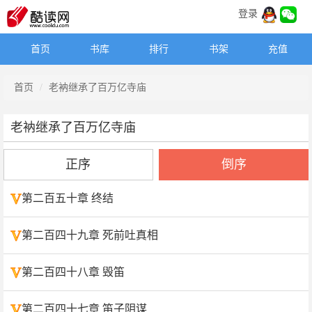
登录
首页
书库
排行
书架
充值
首页
老衲继承了百万亿寺庙
老衲继承了百万亿寺庙
正序
倒序
第二百五十章 终结
第二百四十九章 死前吐真相
第二百四十八章 毁笛
第二百四十七章 笛子阴谋