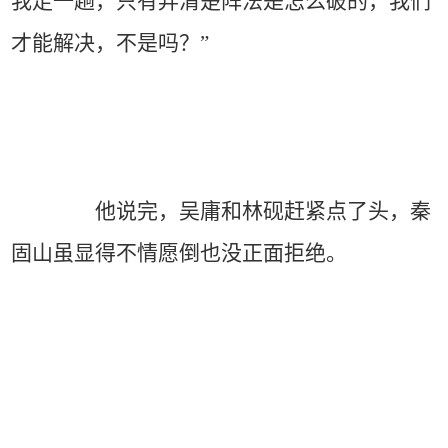
我走一趟，只有弄清楚阵法是怎么破的，我们
才能解决，不是吗？”
他说完，吴庸和林砚赶紧点了头，秦
固山虽显得不情愿倒也没正面拒绝。