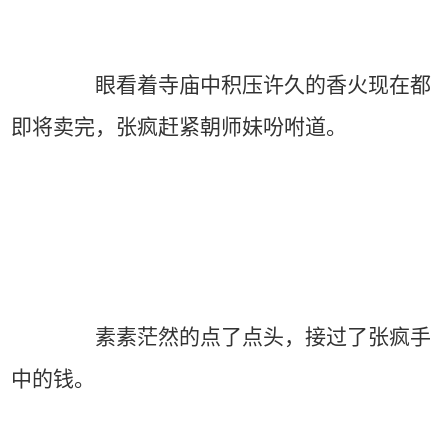
眼看着寺庙中积压许久的香火现在都
即将卖完，张疯赶紧朝师妹吩咐道。
素素茫然的点了点头，接过了张疯手
中的钱。