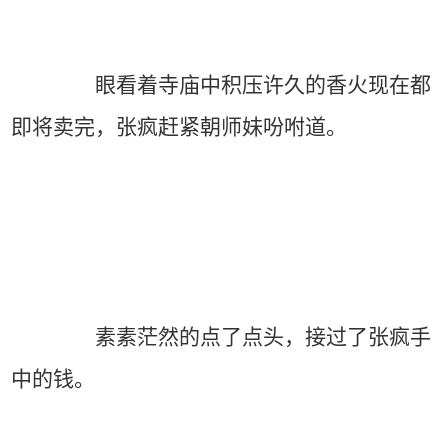
眼看着寺庙中积压许久的香火现在都
即将卖完，张疯赶紧朝师妹吩咐道。
素素茫然的点了点头，接过了张疯手
中的钱。