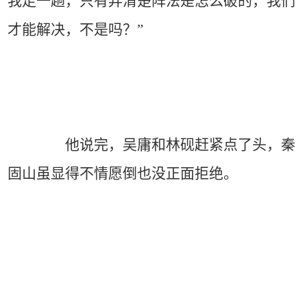
我走一趟，只有弄清楚阵法是怎么破的，我们
才能解决，不是吗？”
他说完，吴庸和林砚赶紧点了头，秦
固山虽显得不情愿倒也没正面拒绝。