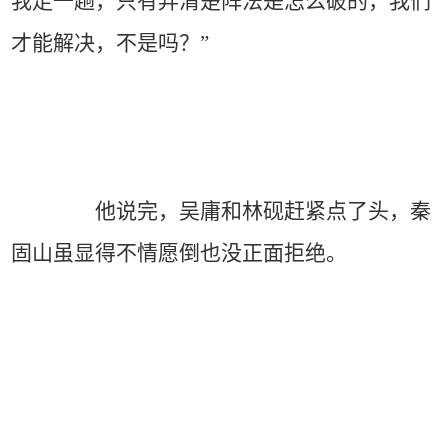
我走一趟，只有弄清楚阵法是怎么破的，我们
才能解决，不是吗？”
他说完，吴庸和林砚赶紧点了头，秦
固山虽显得不情愿倒也没正面拒绝。