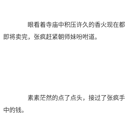
眼看着寺庙中积压许久的香火现在都
即将卖完，张疯赶紧朝师妹吩咐道。
素素茫然的点了点头，接过了张疯手
中的钱。