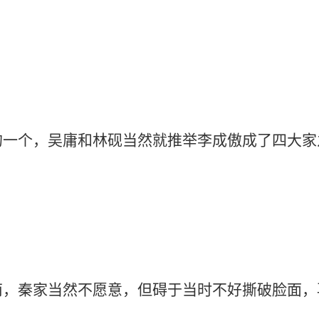
，吴庸和林砚当然就推举李成傲成了四大家
家当然不愿意，但碍于当时不好撕破脸面，再